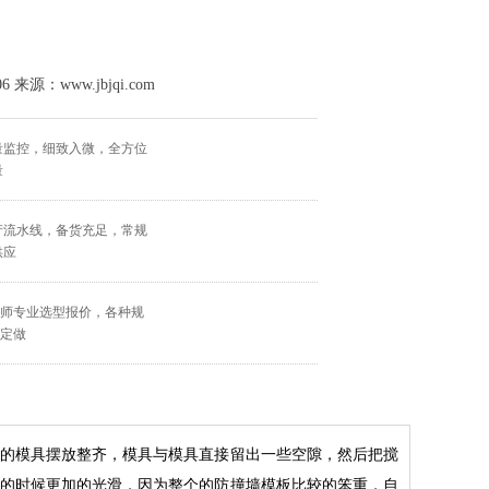
 来源：www.jbjqi.com
量监控，细致入微，全方位
量
产流水线，备货充足，常规
供应
程师专业选型报价，各种规
谈定做
的模具摆放整齐，模具与模具直接留出一些空隙，然后把搅
防撞墙模板
的时候更加的光滑，因为整个的防撞墙模板比较的笨重，自