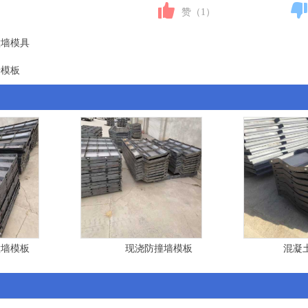
赞（
1
）
撞墙模具
墙模板
撞墙模板
现浇防撞墙模板
混凝