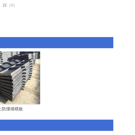
踩（
0
）
土防撞墙模板