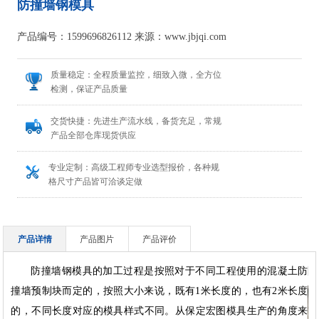
防撞墙钢模具
产品编号：1599696826112 来源：www.jbjqi.com
质量稳定：全程质量监控，细致入微，全方位
检测，保证产品质量
交货快捷：先进生产流水线，备货充足，常规
产品全部仓库现货供应
专业定制：高级工程师专业选型报价，各种规
格尺寸产品皆可洽谈定做
产品详情
产品图片
产品评价
防撞墙钢模具的加工过程是按照对于不同工程使用的混凝土防
防
撞墙预制块而定的，按照大小来说，既有1米长度的，也有2米长度
的，不同长度对应的模具样式不同。从保定宏图模具生产的角度来