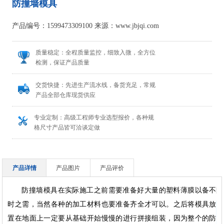
防撞墙模具
产品编号：1599473309100 来源：www.jbjqi.com
质量稳定：全程质量监控，细致入微，全方位
检测，保证产品质量
交货快捷：先进生产流水线，备货充足，常规
产品全部仓库现货供应
专业定制：高级工程师专业选型报价，各种规
格尺寸产品皆可洽谈定做
产品详情
产品图片
产品评价
防撞墙模具在实际施工之前需要准备好大量的塑料薄膜以备不
防
时之需，当然各种的加工材料也要准备齐全才可以。之后将模具放
置在地面上一定要从基础开始慢慢的进行拼接组装，因为整个的防